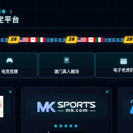
1.0认证，赋能全球客户取得市场先